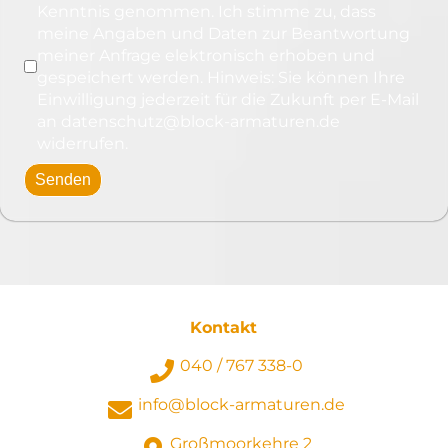
Kenntnis genommen. Ich stimme zu, dass
meine Angaben und Daten zur Beantwortung
meiner Anfrage elektronisch erhoben und
gespeichert werden. Hinweis: Sie können Ihre
Einwilligung jederzeit für die Zukunft per E-Mail
an
datenschutz@block-armaturen.de
widerrufen.
Senden
Kontakt
040 / 767 338-0
info@block-armaturen.de
Großmoorkehre 2